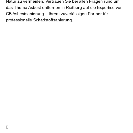
Natur zu vermeiden. Vertrauen Sie bei allen Fragen rund um
das Thema Asbest entfernen in Rietberg auf die Expertise von
CB Asbestsanierung – Ihrem zuverlässigen Partner für
professionelle Schadstoffsanierung.
Wir beraten Sie gerne und erstellen
Ihnen ein unverbindliches Angebot
Nutzen Sie unser Kontaktformular, schreiben uns eine Email
oder rufen uns an!
Kontakt
info@cb-asbestsanierung.de