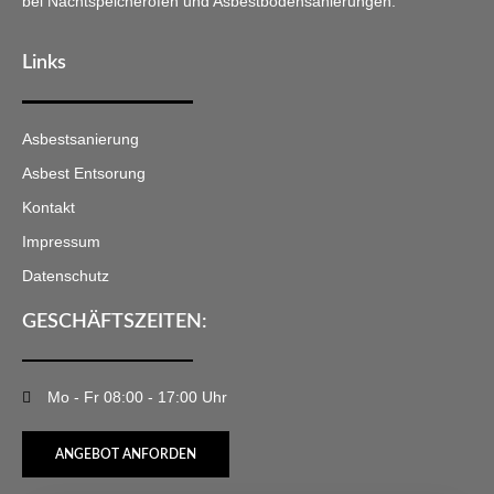
bei Nachtspeicheröfen und Asbestbodensanierungen.
Links
Asbestsanierung
Asbest Entsorung
Kontakt
Impressum
Datenschutz
GESCHÄFTSZEITEN:
Mo - Fr 08:00 - 17:00 Uhr
ANGEBOT ANFORDEN