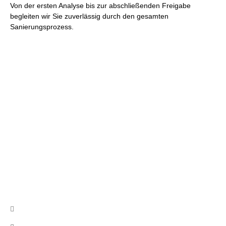
Von der ersten Analyse bis zur abschließenden Freigabe
begleiten wir Sie zuverlässig durch den gesamten
Sanierungsprozess.
Wir beraten Sie gerne und erstellen
Ihnen ein unverbindliches Angebot
Nutzen Sie unser Kontaktformular, schreiben uns eine Email
oder rufen uns an!
Kontakt
info@cb-asbestsanierung.de