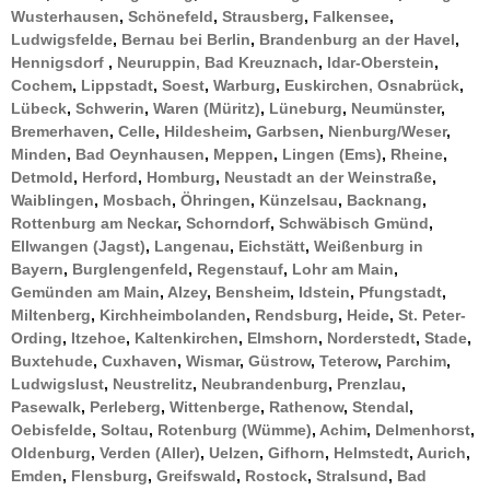
Wusterhausen
,
Schönefeld
,
Strausberg
,
Falkensee
,
Ludwigsfelde
,
Bernau bei Berlin
,
Brandenburg an der Havel
,
Hennigsdorf
,
Neuruppin,
Bad Kreuznach
,
Idar-Oberstein
,
Cochem
,
Lippstadt
,
Soest
,
Warburg
,
Euskirchen,
Osnabrück
,
Lübeck
,
Schwerin
,
Waren (Müritz)
,
Lüneburg
,
Neumünster
,
Bremerhaven
,
Celle
,
Hildesheim
,
Garbsen
,
Nienburg/Weser
,
Minden
,
Bad Oeynhausen
,
Meppen
,
Lingen (Ems)
,
Rheine
,
Detmold
,
Herford
,
Homburg
,
Neustadt an der Weinstraße
,
Waiblingen
,
Mosbach
,
Öhringen
,
Künzelsau
,
Backnang
,
Rottenburg am Neckar
,
Schorndorf
,
Schwäbisch Gmünd
,
Ellwangen (Jagst)
,
Langenau
,
Eichstätt
,
Weißenburg in
Bayern
,
Burglengenfeld
,
Regenstauf
,
Lohr am Main
,
Gemünden am Main
,
Alzey
,
Bensheim
,
Idstein
,
Pfungstadt
,
Miltenberg
,
Kirchheimbolanden
,
Rendsburg
,
Heide
,
St. Peter-
Ording
,
Itzehoe
,
Kaltenkirchen
,
Elmshorn
,
Norderstedt
,
Stade
,
Buxtehude
,
Cuxhaven
,
Wismar
,
Güstrow
,
Teterow
,
Parchim
,
Ludwigslust
,
Neustrelitz
,
Neubrandenburg
,
Prenzlau
,
Pasewalk
,
Perleberg
,
Wittenberge
,
Rathenow
,
Stendal
,
Oebisfelde
,
Soltau
,
Rotenburg (Wümme)
,
Achim
,
Delmenhorst
,
Oldenburg
,
Verden (Aller)
,
Uelzen
,
Gifhorn
,
Helmstedt
,
Aurich
,
Emden
,
Flensburg
,
Greifswald
,
Rostock
,
Stralsund
,
Bad