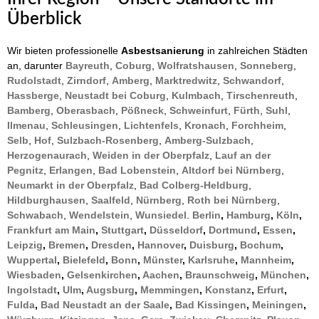
Überblick
Wir bieten professionelle
Asbestsanierung
in zahlreichen Städten
an, darunter
Bayreuth
,
Coburg
,
Wolfratshausen
,
Sonneberg
,
Rudolstadt
,
Zirndorf
,
Amberg
,
Marktredwitz
,
Schwandorf
,
Hassberge
,
Neustadt bei Coburg
,
Kulmbach
,
Tirschenreuth
,
Bamberg
,
Oberasbach
,
Pößneck
,
Schweinfurt
,
Fürth
,
Suhl
,
Ilmenau
,
Schleusingen
,
Lichtenfels
,
Kronach
,
Forchheim
,
Selb
,
Hof
,
Sulzbach-Rosenberg
,
Amberg-Sulzbach
,
Herzogenaurach
,
Weiden in der Oberpfalz
,
Lauf an der
Pegnitz
,
Erlangen
,
Bad Lobenstein
,
Altdorf bei Nürnberg
,
Neumarkt in der Oberpfalz
,
Bad Colberg-Heldburg
,
Hildburghausen
,
Saalfeld
,
Nürnberg
,
Roth bei Nürnberg
,
Schwabach
,
Wendelstein
,
Wunsiedel
.
Berlin
,
Hamburg
,
Köln
,
Frankfurt am Main
,
Stuttgart
,
Düsseldorf
,
Dortmund
,
Essen
,
Leipzig
,
Bremen
,
Dresden
,
Hannover
,
Duisburg
,
Bochum
,
Wuppertal
,
Bielefeld
,
Bonn
,
Münster
,
Karlsruhe
,
Mannheim
,
Wiesbaden
,
Gelsenkirchen
,
Aachen
,
Braunschweig
,
München
,
Ingolstadt
,
Ulm
,
Augsburg
,
Memmingen
,
Konstanz
,
Erfurt
,
Fulda
,
Bad Neustadt an der Saale
,
Bad Kissingen
,
Meiningen
,