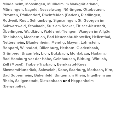
Mindelheim
,
Mössingen
,
Müllheim im Markgräflerland
,
Münsingen
,
Nagold
,
Nesselwang
,
Nürtingen
,
Ottobeuren
,
Pfronten
,
Pfullendorf
,
Rheinfelden (Baden)
,
Riedlingen
,
Rottweil
,
Rust
,
Schramberg
,
Sigmaringen
,
St. Georgen im
Schwarzwald
,
Stockach
,
Sulz am Neckar
,
Titisee-Neustadt
,
Überlingen
,
Waldkirch
,
Waldshut-Tiengen
,
Wangen im Allgäu
,
Rheinbach
,
Mechernich
,
Bad Neuenahr-Ahrweiler
,
Hellenthal
,
Nettersheim
,
Blankenheim
,
Mendig
,
Mayen
,
Lahnstein
,
Boppard
,
Wilnsdorf
,
Dillenburg
,
Herborn
,
Gladenbach
,
Grünberg
,
Braunfels
,
Lich
,
Butzbach
,
Montabaur
,
Hadamar
,
Bad Homburg vor der Höhe
,
Gelnhausen
,
Bitburg
,
Wittlich
,
Zell (Mosel)
,
Traben-Trarbach
,
Bernkastel-Kues
,
Simmern/Hunsrück
,
Schweich
,
Konz
,
Saarburg
,
Morbach
,
Kirn
,
Bad Sobernheim
,
Birkenfeld
,
Bingen am Rhein
,
Ingelheim am
Rhein
,
Seligenstadt
,
Dietzenbach
und
Heppenheim
(Bergstraße).