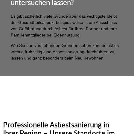
untersuchen lassen?
Es gibt sicherlich viele Gründe aber das wichtigste bleibt
der Gesundheitsaspekt beispielsweise zum Ausschluss
von Gefährdung durch Asbest für Ihren Partner und Ihre
Familienmitglieder bei Eigennutzung.
Wie Sie aus vorstehenden Gründen sehen können, ist es
wichtig frühzeitig eine Asbestsanierung durchführen zu
lassen und ganz besonders beim Neu bewohnen.
Professionelle Asbestsanierung in
Ihrer Region – Unsere Standorte im