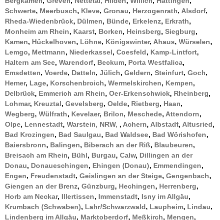
Bergkamen
,
Greven
,
Nettetal,
Hilden
,
Willich
,
Hattingen
,
Schwerte
,
Meerbusch
,
Kleve
,
Gronau
,
Herzogenrath
,
Alsdorf
,
Rheda-Wiedenbrück
,
Dülmen
,
Bünde
,
Erkelenz
,
Erkrath
,
Monheim am Rhein
,
Kaarst
,
Borken
,
Heinsberg
,
Siegburg
,
Kamen
,
Hückelhoven
,
Löhne
,
Königswinter
,
Ahaus
,
Würselen
,
Lemgo
,
Mettmann
,
Niederkassel
,
Coesfeld
,
Kamp-Lintfort
,
Haltern am See
,
Warendorf
,
Beckum
,
Porta Westfalica
,
Emsdetten
,
Voerde
,
Datteln
,
Jülich
,
Geldern
,
Steinfurt
,
Goch
,
Hemer
,
Lage
,
Korschenbroich
,
Wermelskirchen
,
Kempen
,
Delbrück
,
Emmerich am Rhein
,
Oer-Erkenschwick
,
Rheinberg
,
Lohmar
,
Kreuztal
,
Gevelsberg
,
Oelde
,
Rietberg
,
Haan
,
Wegberg
,
Wülfrath
,
Kevelaer
,
Brilon
,
Meschede
,
Attendorn
,
Olpe
,
Lennestadt
,
Warstein,
NRW,
,
Achern
,
Albstadt
,
Altusried
,
Bad Krozingen
,
Bad Saulgau
,
Bad Waldsee
,
Bad Wörishofen
,
Baiersbronn
,
Balingen
,
Biberach an der Riß
,
Blaubeuren
,
Breisach am Rhein
,
Bühl
,
Burgau
,
Calw
,
Dillingen an der
Donau
,
Donaueschingen
,
Ehingen (Donau)
,
Emmendingen
,
Engen
,
Freudenstadt
,
Geislingen an der Steige
,
Gengenbach
,
Giengen an der Brenz
,
Günzburg
,
Hechingen
,
Herrenberg
,
Horb am Neckar
,
Illertissen
,
Immenstadt
,
Isny im Allgäu
,
Krumbach (Schwaben)
,
Lahr/Schwarzwald
,
Laupheim
,
Lindau
,
Lindenberg im Allgäu
,
Marktoberdorf
,
Meßkirch
,
Mengen
,