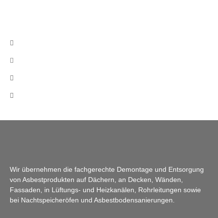
Kontakt
Fränkelstraße 4 | 95448 Bayreuth
info@cb-asbestsanierung.de
+49 (0)160 8522464
Mo-Fr 08:00 - 17:00 Uhr
Wir übernehmen die fachgerechte Demontage und Entsorgung
von Asbestprodukten auf Dächern, an Decken, Wänden,
Fassaden, in Lüftungs- und Heizkanälen, Rohrleitungen sowie
bei Nachtspeicheröfen und Asbestbodensanierungen.