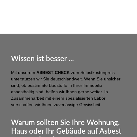
Wissen ist besser ...
Mit unserem
ASBEST-CHECK
zum Selbstkostenpreis
unterstützen wir Sie deutschlandweit. Wenn Sie unsicher
sind, ob bestimmte Baustoffe in Ihrer Immobilie
asbesthaltig sind, helfen wir Ihnen gerne weiter. In
Zusammenarbeit mit einem spezialisierten Labor
verschaffen wir Ihnen zuverlässige Gewissheit.
Warum sollten Sie Ihre Wohnung,
Haus oder Ihr Gebäude auf Asbest