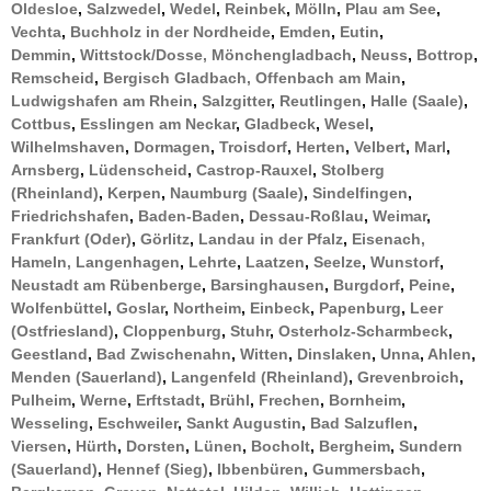
Oldesloe
,
Salzwedel
,
Wedel
,
Reinbek
,
Mölln
,
Plau am See
,
Vechta
,
Buchholz in der Nordheide
,
Emden
,
Eutin
,
Demmin
,
Wittstock/Dosse,
Mönchengladbach
,
Neuss
,
Bottrop
,
Remscheid
,
Bergisch Gladbach,
Offenbach am Main
,
Ludwigshafen am Rhein
,
Salzgitter
,
Reutlingen
,
Halle (Saale)
,
Cottbus
,
Esslingen am Neckar
,
Gladbeck
,
Wesel
,
Wilhelmshaven
,
Dormagen
,
Troisdorf
,
Herten
,
Velbert
,
Marl
,
Arnsberg
,
Lüdenscheid
,
Castrop-Rauxel
,
Stolberg
(Rheinland)
,
Kerpen
,
Naumburg (Saale)
,
Sindelfingen
,
Friedrichshafen
,
Baden-Baden
,
Dessau-Roßlau
,
Weimar
,
Frankfurt (Oder)
,
Görlitz
,
Landau in der Pfalz
,
Eisenach,
Hameln,
Langenhagen
,
Lehrte
,
Laatzen
,
Seelze
,
Wunstorf
,
Neustadt am Rübenberge
,
Barsinghausen
,
Burgdorf
,
Peine
,
Wolfenbüttel
,
Goslar
,
Northeim
,
Einbeck
,
Papenburg
,
Leer
(Ostfriesland)
,
Cloppenburg
,
Stuhr
,
Osterholz-Scharmbeck
,
Geestland
,
Bad Zwischenahn
,
Witten
,
Dinslaken
,
Unna
,
Ahlen
,
Menden (Sauerland)
,
Langenfeld (Rheinland)
,
Grevenbroich
,
Pulheim
,
Werne
,
Erftstadt
,
Brühl
,
Frechen
,
Bornheim
,
Wesseling
,
Eschweiler
,
Sankt Augustin
,
Bad Salzuflen
,
Viersen
,
Hürth
,
Dorsten
,
Lünen
,
Bocholt
,
Bergheim
,
Sundern
(Sauerland)
,
Hennef (Sieg)
,
Ibbenbüren
,
Gummersbach
,