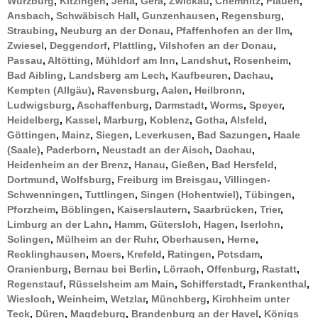
Würzburg
,
Kitzingen
,
Jena
,
Gera
,
Zwickau
,
Chemnitz
,
Plauen
,
Ansbach
,
Schwäbisch Hall
,
Gunzenhausen
,
Regensburg
,
Straubing
,
Neuburg an der Donau
,
Pfaffenhofen an der Ilm
,
Zwiesel
,
Deggendorf
,
Plattling
,
Vilshofen an der Donau
,
Passau
,
Altötting
,
Mühldorf am Inn
,
Landshut
,
Rosenheim
,
Bad Aibling
,
Landsberg am Lech
,
Kaufbeuren
,
Dachau
,
Kempten (Allgäu)
,
Ravensburg
,
Aalen
,
Heilbronn
,
Ludwigsburg
,
Aschaffenburg
,
Darmstadt
,
Worms
,
Speyer
,
Heidelberg
,
Kassel
,
Marburg
,
Koblenz
,
Gotha
,
Alsfeld
,
Göttingen
,
Mainz
,
Siegen
,
Leverkusen
,
Bad Sazungen
,
Haale
(Saale)
,
Paderborn
,
Neustadt an der Aisch
,
Dachau
,
Heidenheim an der Brenz
,
Hanau
,
Gießen
,
Bad Hersfeld
,
Dortmund
,
Wolfsburg
,
Freiburg im Breisgau
,
Villingen-
Schwenningen
,
Tuttlingen
,
Singen (Hohentwiel)
,
Tübingen
,
Pforzheim
,
Böblingen
,
Kaiserslautern
,
Saarbrücken
,
Trier
,
Limburg an der Lahn
,
Hamm
,
Gütersloh
,
Hagen
,
Iserlohn
,
Solingen
,
Mülheim an der Ruhr
,
Oberhausen
,
Herne
,
Recklinghausen
,
Moers
,
Krefeld
,
Ratingen
,
Potsdam
,
Oranienburg
,
Bernau bei Berlin
,
Lörrach
,
Offenburg
,
Rastatt
,
Regenstauf
,
Rüsselsheim am Main
,
Schifferstadt
,
Frankenthal
,
Wiesloch
,
Weinheim
,
Wetzlar
,
Münchberg
,
Kirchheim unter
Teck
,
Düren
,
Magdeburg
,
Brandenburg an der Havel
,
Königs