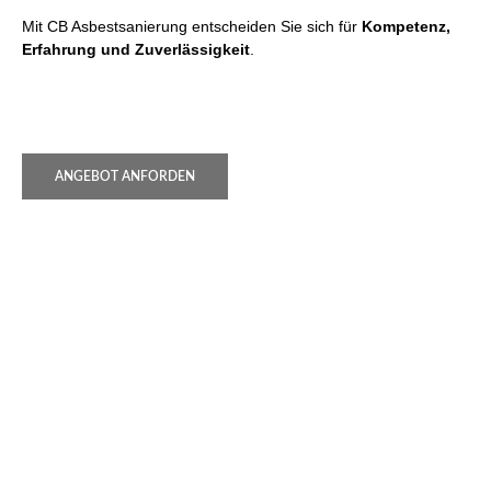
Mit CB Asbestsanierung entscheiden Sie sich für
Kompetenz,
Erfahrung und Zuverlässigkeit
.
ANGEBOT ANFORDEN
Wir beraten Sie gerne und erstellen
Ihnen ein unverbindliches Angebot
Nutzen Sie unser Kontaktformular, schreiben uns eine Email
oder rufen uns an!