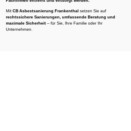
Fachfirmen entfernt und entsorgt werden.
Mit
CB Asbestsanierung Frankenthal
setzen Sie auf
rechtssichere Sanierungen, umfassende Beratung und
maximale Sicherheit
– für Sie, Ihre Familie oder Ihr
Unternehmen.
Schreiben Sie uns einfach an. Wir werden Ihre Anfrage
umgehend beantworten!