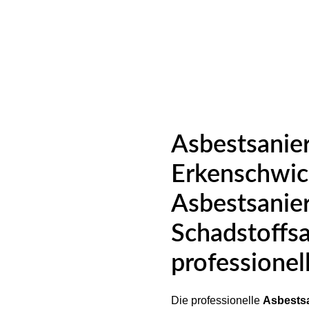
Asbestsanier
Erkenschwic
Asbestsanier
Schadstoffs
professionel
Die professionelle
Asbestsa