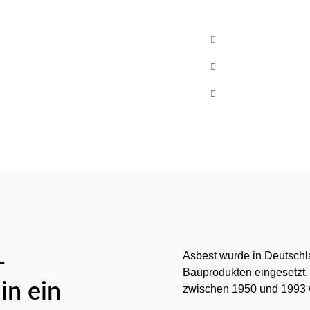
Kontakt
info@cb-asbests
+49 (0)160 8522
Mo-Fr 08:00 - 17
-
Asbest wurde in Deutschl
Bauprodukten eingesetzt
in ein
zwischen 1950 und 1993 w