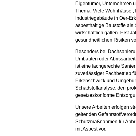
Eigentümer, Unternehmen u
Thema. Viele Wohnhäuser, 
Industriegebäude in Oer-Erk
asbesthaltige Baustoffe als
wirtschaftlich galten. Erst 
gesundheitlichen Risiken v
Besonders bei Dachsanieru
Umbauten oder Abrissarbeite
ist eine fachgerechte Sanie
zuverlässiger Fachbetrieb fü
Erkenschwick und Umgebung
Schadstoffanalyse, den pro
gesetzeskonforme Entsorgung
Unsere Arbeiten erfolgen s
geltenden Gefahrstoffveror
Schutzmaßnahmen für Abbruc
mit Asbest vor.