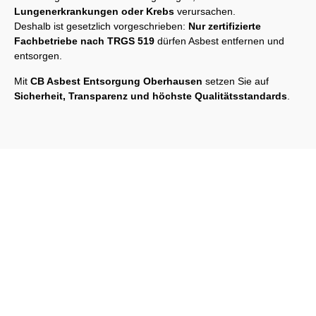
Lungenerkrankungen oder Krebs
verursachen.
Deshalb ist gesetzlich vorgeschrieben:
Nur zertifizierte
Fachbetriebe nach TRGS 519
dürfen Asbest entfernen und
entsorgen.
Mit
CB Asbest Entsorgung Oberhausen
setzen Sie auf
Sicherheit, Transparenz und höchste Qualitätsstandards
.
Schreiben Sie uns einfach an. Wir werden Ihre Anfrage
umgehend beantworten!