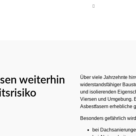
Mo-Fr 08:00 - 17
sen weiterhin
Über viele Jahrzehnte hi
widerstandsfähiger Baust
tsrisiko
und isolierenden Eigensc
Viersen und Umgebung. Er
Asbestfasern erhebliche 
Besonders gefährlich wird
bei Dachsanierung