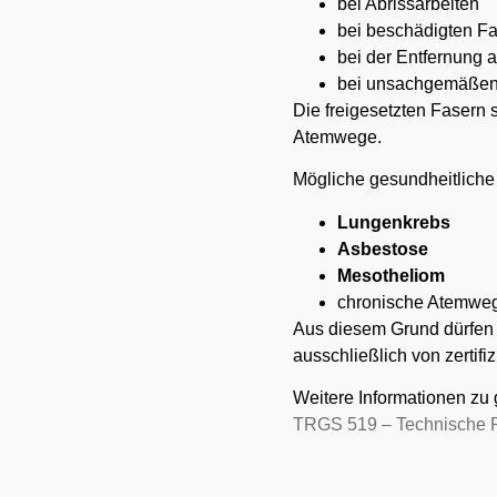
bei Abrissarbeiten
bei beschädigten F
bei der Entfernung 
bei unsachgemäßen
Die freigesetzten Fasern s
Atemwege.
Mögliche gesundheitliche
Lungenkrebs
Asbestose
Mesotheliom
chronische Atemwe
Aus diesem Grund dürfen 
ausschließlich von zertif
Weitere Informationen zu g
TRGS 519 – Technische Re