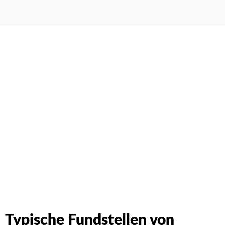
Schreiben Sie uns einfach an. Wir werden Ihre Anfrage
umgehend beantworten!
Typische Fundstellen von