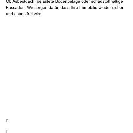
Ob Asbestdach, belastete Bodenbeläge oder schadstoffhaltige
Fassaden: Wir sorgen dafür, dass Ihre Immobilie wieder sicher
und asbestfrei wird.
Wir beraten Sie gerne und erstellen
Ihnen ein unverbindliches Angebot
Nutzen Sie unser Kontaktformular, schreiben uns eine Email
oder rufen uns an!
Kontakt
info@cb-asbestsanierung.de
+49 (0)160 8522464