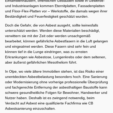
Einfamilienhäusern, öffentlichen Gebäuden sowie in Gewerbe-
und Industrieanlagen kommen Eternitplatten, Fassadenplatten
und Floor-Flex-Platten vor – Werkstoffe, die damals wegen ihrer
Beständigkeit und Feuerfestigkeit geschätzt wurden.
Doch die Gefahr, die von Asbest ausgeht, sollte keinesfalls
unterschätzt werden. Werden diese Materialien beschädigt,
verwittern sie mit der Zeit oder werden unsachgemäß
bearbeitet, können gefährliche Asbestfasern in die Luft gelangen
und eingeatmet werden. Diese Fasern sind sehr fein und
können tief in die Lunge eindringen, was zu ernsten
Erkrankungen wie Asbestose, Lungenkrebs oder dem seltenen,
aber äußerst gefährlichen Mesotheliom führt.
In Olpe, wo viele ältere Immobilien stehen, ist das Risiko einer
unentdeckten Asbestbelastung besonders hoch. Eine Sanierung
oder Modernisierung ohne vorherige professionelle Überprüfung
und fachgerechte Entfernung der asbesthaltigen Baustoffe kann
schwere gesundheitliche Folgen für Bewohner, Handwerker und
Nutzer haben. Deshalb ist es zwingend notwendig, beim
Verdacht auf Asbest eine qualifizierte Fachfirma wie CB
Asbestsanierung einzuschalten.