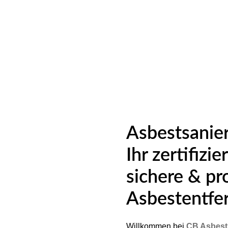
Asbestsanier
Ihr zertifizi
sichere & pr
Asbestentfe
Willkommen bei
CB Asbest