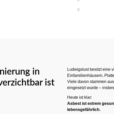
Mo-Fr 08:00 - 17
nierung in
Ludwigslust besitzt eine v
Einfamilienhäusern, Plat
erzichtbar ist
Viele davon stammen aus Z
eingesetzt wurde – insbe
Heute ist klar:
Asbest ist extrem gesu
lebensgefährlich.