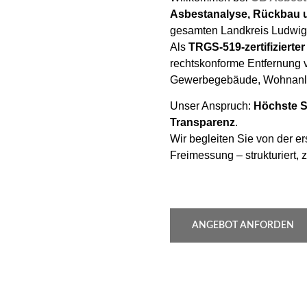
Asbestanalyse, Rückbau 
gesamten Landkreis Ludwig
Als
TRGS-519-zertifizierte
rechtskonforme Entfernung vo
Gewerbegebäude, Wohnanla
Unser Anspruch:
Höchste Si
Transparenz
.
Wir begleiten Sie von der e
Freimessung – strukturiert, 
ANGEBOT ANFORDEN