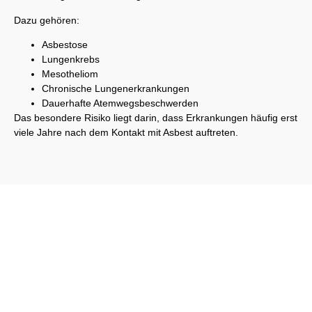
Dazu gehören:
Asbestose
Lungenkrebs
Mesotheliom
Chronische Lungenerkrankungen
Dauerhafte Atemwegsbeschwerden
Das besondere Risiko liegt darin, dass Erkrankungen häufig erst
viele Jahre nach dem Kontakt mit Asbest auftreten.
Schreiben Sie uns einfach an. Wir werden Ihre Anfrage
umgehend beantworten!