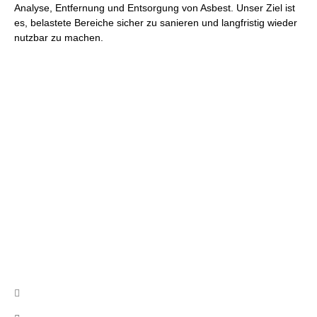
Analyse, Entfernung und Entsorgung von Asbest. Unser Ziel ist
es, belastete Bereiche sicher zu sanieren und langfristig wieder
nutzbar zu machen.
Wir beraten Sie gerne und erstellen
Ihnen ein unverbindliches Angebot
Nutzen Sie unser Kontaktformular, schreiben uns eine Email
oder rufen uns an!
Kontakt
info@cb-asbestsanierung.de