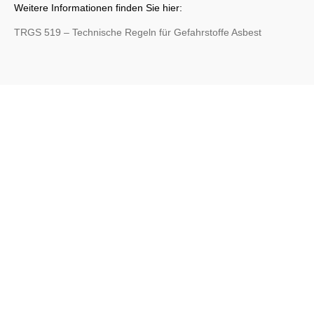
Weitere Informationen finden Sie hier:
TRGS 519 – Technische Regeln für Gefahrstoffe Asbest
Schreiben Sie uns einfach an. Wir werden Ihre Anfrage
umgehend beantworten!