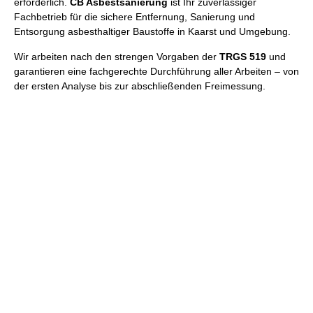
erforderlich.
CB Asbestsanierung
ist Ihr zuverlässiger
Fachbetrieb für die sichere Entfernung, Sanierung und
Entsorgung asbesthaltiger Baustoffe in Kaarst und Umgebung.
Wir arbeiten nach den strengen Vorgaben der
TRGS 519
und
garantieren eine fachgerechte Durchführung aller Arbeiten – von
der ersten Analyse bis zur abschließenden Freimessung.
Wir beraten Sie gerne und erstellen
Ihnen ein unverbindliches Angebot
Nutzen Sie unser Kontaktformular, schreiben uns eine Email
oder rufen uns an!
Kontakt