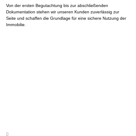
Von der ersten Begutachtung bis zur abschließenden
Dokumentation stehen wir unseren Kunden zuverlässig zur
Seite und schaffen die Grundlage für eine sichere Nutzung der
Immobilie.
Wir beraten Sie gerne und erstellen
Ihnen ein unverbindliches Angebot
Nutzen Sie unser Kontaktformular, schreiben uns eine Email
oder rufen uns an!
Kontakt
info@cb-asbestsanierung.de