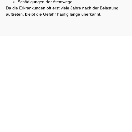
Schädigungen der Atemwege
Da die Erkrankungen oft erst viele Jahre nach der Belastung
auftreten, bleibt die Gefahr häufig lange unerkannt.
Schreiben Sie uns einfach an. Wir werden Ihre Anfrage
umgehend beantworten!