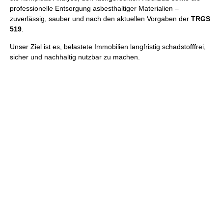
professionelle Entsorgung asbesthaltiger Materialien –
zuverlässig, sauber und nach den aktuellen Vorgaben der
TRGS
519
.
Unser Ziel ist es, belastete Immobilien langfristig schadstofffrei,
sicher und nachhaltig nutzbar zu machen.
Wir beraten Sie gerne und erstellen
Ihnen ein unverbindliches Angebot
Nutzen Sie unser Kontaktformular, schreiben uns eine Email
oder rufen uns an!
Kontakt