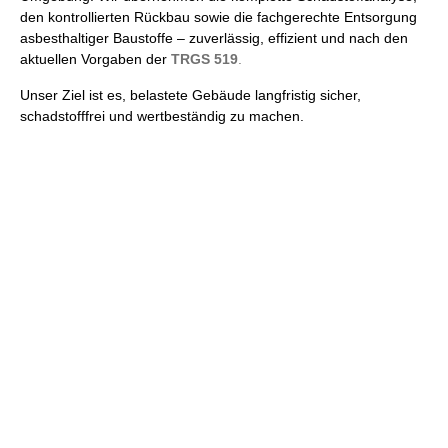
den kontrollierten Rückbau sowie die fachgerechte Entsorgung
asbesthaltiger Baustoffe – zuverlässig, effizient und nach den
aktuellen Vorgaben der
TRGS 519
.
Unser Ziel ist es, belastete Gebäude langfristig sicher,
schadstofffrei und wertbeständig zu machen.
Wir beraten Sie gerne und erstellen
Ihnen ein unverbindliches Angebot
Nutzen Sie unser Kontaktformular, schreiben uns eine Email
oder rufen uns an!
Kontakt