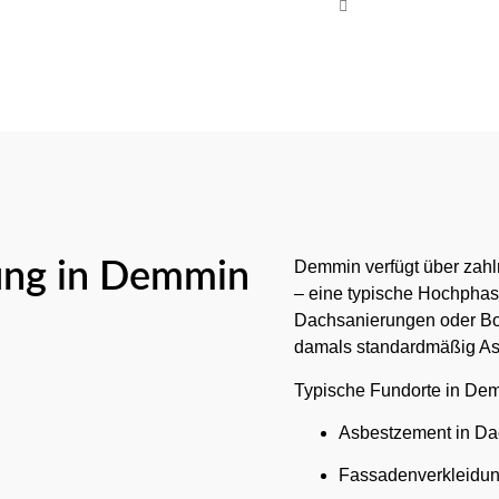
Mo-Fr 08:00 - 17
ung in Demmin
Demmin verfügt über zahl
– eine typische Hochphas
Dachsanierungen oder Bod
damals standardmäßig Asb
Typische Fundorte in De
Asbestzement in Dac
Fassadenverkleidun