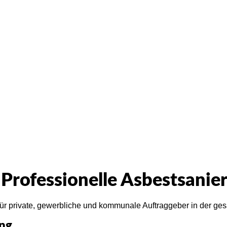
en Sie uns einfach an. Wir werden Ihre Anfrage umgehend bean
 Professionelle Asbestsani
 für private, gewerbliche und kommunale Auftraggeber in der 
ung