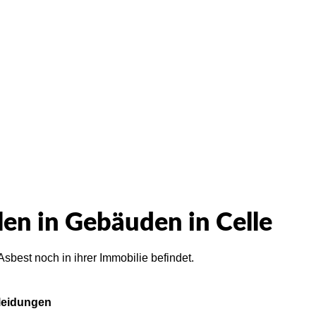
en Sie uns einfach an. Wir werden Ihre Anfrage umgehend bean
en in Gebäuden in Celle
Asbest noch in ihrer Immobilie befindet.
leidungen