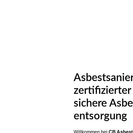
Asbestsanier
zertifizierte
sichere Asbe
entsorgung
Willkommen bei
CB Asbest