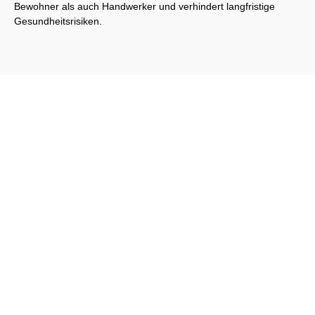
Bewohner als auch Handwerker und verhindert langfristige
Gesundheitsrisiken.
Schreiben Sie uns einfach an. Wir werden Ihre Anfrage
umgehend beantworten!