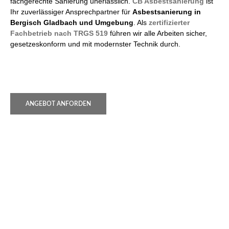
fachgerechte Sanierung unerlässlich.
CB Asbestsanierung
ist
Ihr zuverlässiger Ansprechpartner für
Asbestsanierung in
Bergisch Gladbach und Umgebung
. Als
zertifizierter
Fachbetrieb nach TRGS 519
führen wir alle Arbeiten sicher,
gesetzeskonform und mit modernster Technik durch.
ANGEBOT ANFORDEN
Wir beraten Sie gerne und erstellen
Ihnen ein unverbindliches Angebot
Nutzen Sie unser Kontaktformular, schreiben uns eine Email