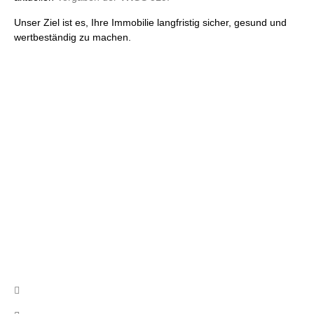
Unser Ziel ist es, Ihre Immobilie langfristig sicher, gesund und
wertbeständig zu machen.
Wir beraten Sie gerne und erstellen
Ihnen ein unverbindliches Angebot
Nutzen Sie unser Kontaktformular, schreiben uns eine Email
oder rufen uns an!
Kontakt
info@cb-asbestsanierung.de